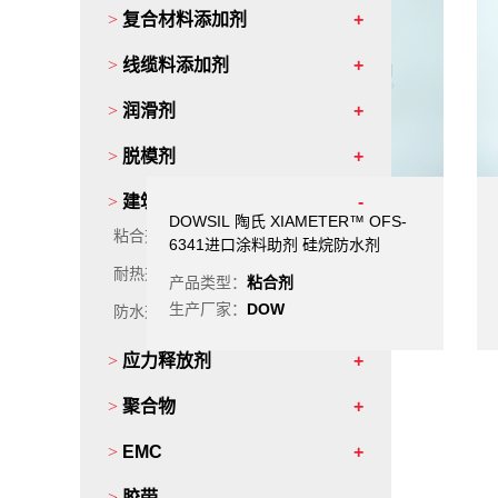
>
复合材料添加剂
>
线缆料添加剂
>
润滑剂
>
脱模剂
>
建筑材料添加剂
DOWSIL 陶氏 XIAMETER™ OFS-
粘合剂
6341进口涂料助剂 硅烷防水剂
耐热剂
产品类型：
粘合剂
生产厂家：
DOW
防水剂
>
应力释放剂
>
聚合物
>
EMC
>
胶带