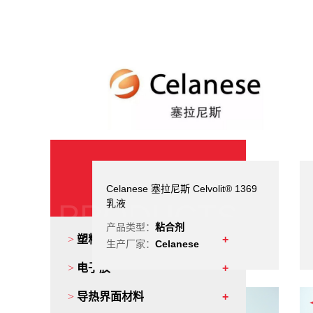
产品中心
Celanese 塞拉尼斯 Celvolit® 1369
乳液
PRODUCTS
产品类型：
粘合剂
>
塑料改性助剂
生产厂家：
Celanese
>
电子胶
>
导热界面材料