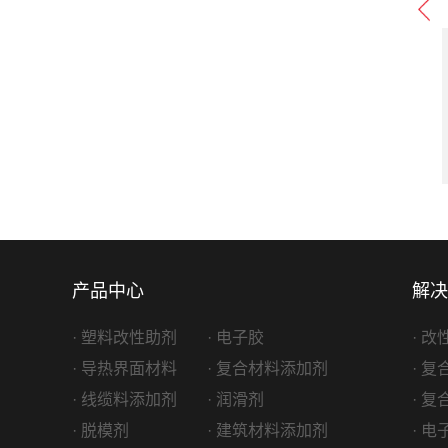
-500 高温油脂
Fluobeta HT-500 高温油脂
滑油脂
产品类型：
润滑油脂
ROCON
生产厂家：
PROCON
产品中心
解决
· 塑料改性助剂
· 电子胶
· 
· 导热界面材料
· 复合材料添加剂
· 
· 线缆料添加剂
· 润滑剂
· 
· 脱模剂
· 建筑材料添加剂
· 