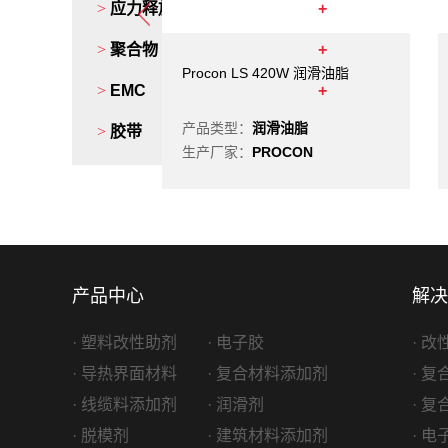
>
应力释放剂
>
聚合物
-500 高温油脂
Procon LS 420W 润滑油脂
>
EMC
滑油脂
产品类型：
润滑油脂
>
胶带
OCON
生产厂家：
PROCON
产品中心
解决
· 塑料改性助剂
· 电子胶
· 
· 导热界面材料
· 复合材料添加剂
· 
· 线缆料添加剂
· 润滑剂
· 
· 脱模剂
· 建筑材料添加剂
· 