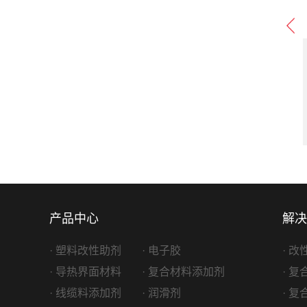
-500 高温油脂
Fluobeta HT-500 高温油脂
滑油脂
产品类型：
润滑油脂
ROCON
生产厂家：
PROCON
产品中心
解决
· 塑料改性助剂
· 电子胶
· 
· 导热界面材料
· 复合材料添加剂
· 
· 线缆料添加剂
· 润滑剂
· 