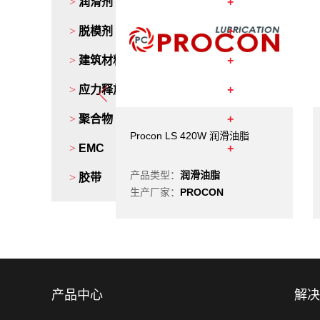
>
润滑剂
>
脱模剂
>
建筑材料添加剂
>
应力释放剂
>
聚合物
-500 高温油脂
Procon LS 420W 润滑油脂
>
EMC
滑油脂
产品类型：
润滑油脂
>
胶带
OCON
生产厂家：
PROCON
产品中心
解决