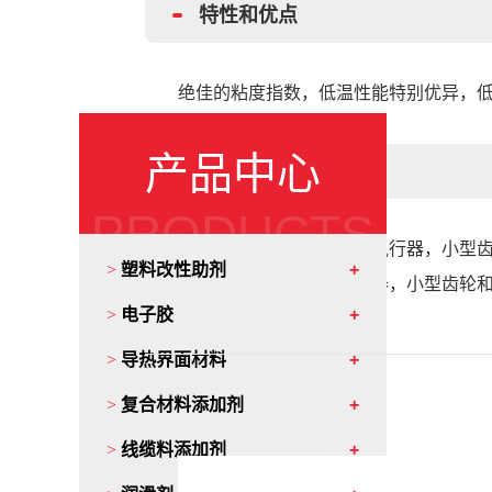
特性和优点
绝佳的粘度指数，低温性能特别优异，
产品中心
应用
PRODUCTS
低温低扭矩，应用于机电执行器，小型
>
塑料改性助剂
天窗导轨润滑，机电执行器，小型齿轮
>
电子胶
>
导热界面材料
>
复合材料添加剂
>
线缆料添加剂