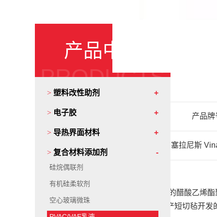
产品中心
PRODUCTS
>
塑料改性助剂
>
电子胶
产品牌
>
导热界面材料
Celanese 塞拉尼斯 Vin
>
复合材料添加剂
硅烷偶联剂
有机硅柔软剂
Vinamul® 88286是一种增塑后的醋酸乙
空心玻璃微珠
Vinamul®88286是一种用于生产短切
PVAC/VAE乳液