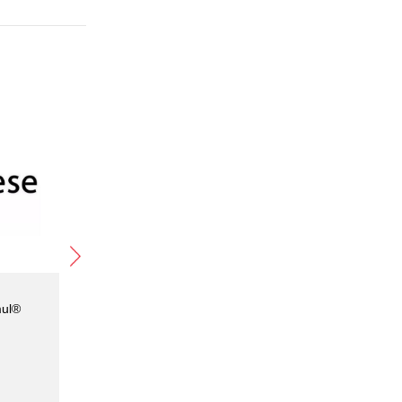
ul®
Celanese 塞拉尼斯
Celane
EcoVAE®1610 乳液
EcoVAE
产品类型：
VAE乳液
产品类型
生产厂家：
Celanese
生产厂家