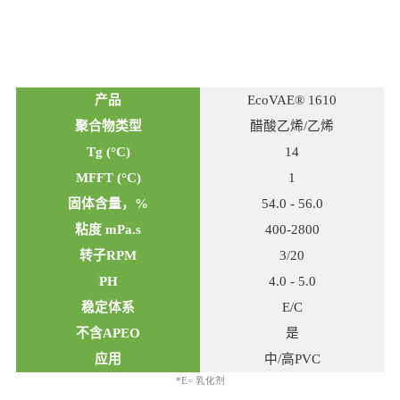
产品
EcoVAE® 1610
聚合物类型
醋酸乙烯
/乙烯
Tg (°C)
14
MFFT (°C)
1
固体含量，
%
54.0 - 56.0
粘度
mPa.s
400-2800
转子
RPM
3/20
PH
4.0 - 5.0
稳定体系
E/C
不含
APEO
是
应用
中
/高PVC
*E= 乳化剂