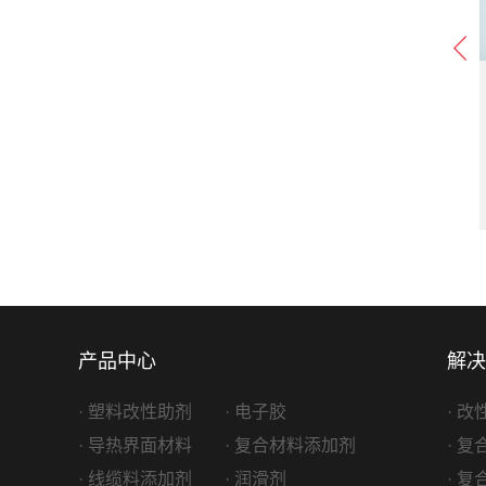
25 PC阻燃剂
DOWSIL FCA-107 PC阻燃剂
氟丁基磺酸钾
产品类型：
有机硅阻燃协效剂
生产厂家：
DOW
产品中心
解决
· 塑料改性助剂
· 电子胶
· 
· 导热界面材料
· 复合材料添加剂
· 
· 线缆料添加剂
· 润滑剂
· 