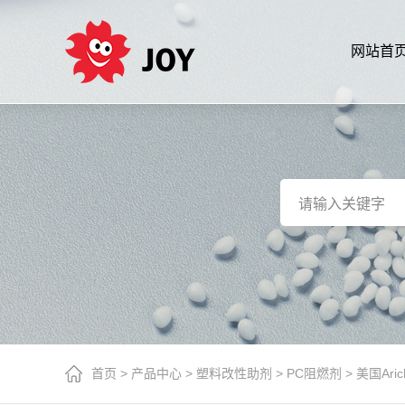
网站首
首页
>
产品中心
>
塑料改性助剂
>
PC阻燃剂
>
美国Ari