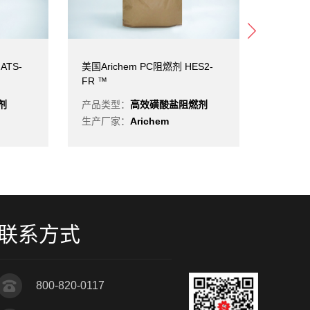
ATS-
美国Arichem PC阻燃剂 HES2-
美国Aric
FR ™
531）
剂
产品类型：
高效磺酸盐阻燃剂
产品类
生产厂家：
Arichem
生产厂
联系方式
800-820-0117