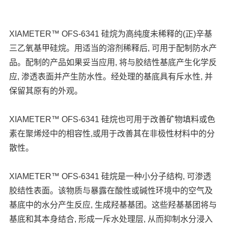
XIAMETER™ OFS-6341 硅烷为高纯度未稀释的(正)辛基
三乙氧基甲硅烷。用适
当的溶剂稀释后
, 可用于配制防水产
品。配制的产品如果妥当应用, 将与胶结
性基底产生化学反
应
, 渗透表面并产生防水性。经处理的基底具有斥水性, 并
保留其原有的外观。
XIAMETER™ OFS-6341 硅烷也可用于改善矿物填料或色
素在聚烯烃中的相容性,
或用于改善其在非极性材料中的分
散性。
XIAMETER™ OFS-6341 硅烷是一种小分子结构, 可渗透
胶结性表面。该物质与
暴露在酸性或碱性环境中的空气及
基底中的水分产生反应
, 生成羟基基团。这
些羟基基团将与
基底和其本身结合
, 形成一斥水处理层, 从而抑制水分浸入