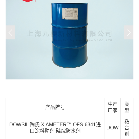
生产
类
产品牌号
厂家
型
粘
DOWSIL 陶氏 XIAMETER™ OFS-6341进
DOW
合
口涂料助剂 硅烷防水剂
剂