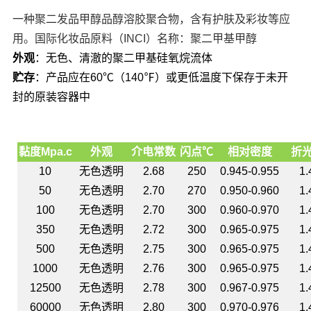
一种聚二发品甲醇品醇溶胶聚合物，含有护肤及彩妆等应
用。
国际化妆品原料（
INCI）名称：聚二甲基甲醇
外观
：无色、清澈的聚二甲基硅氧烷流体
贮存
：产品应在
6
0
℃（1
40
℉）或更低温度下保存于未开
封的原装容器中
黏度
Mpa.c
外观
介电常数
闪点
℃
相对密度
折
10
无色透明
2.68
250
0.945-0.955
1.
50
无色透明
2.70
270
0.950-0.960
1.
100
无色透明
2.70
300
0.960-0.970
1.
350
无色透明
2.72
300
0.965-0.975
1.
500
无色透明
2.75
300
0.965-0.975
1.
1000
无色透明
2.76
300
0.965-0.975
1.
12500
无色透明
2.78
300
0.967-0.975
1.
60000
无色透明
2.80
300
0.970-0.976
1.