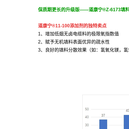
保质期更长的升级版
——道康宁
®Z-6173
填
道康宁
®
11-100添加剂
的独特卖点
1、增加低烟无卤电缆料的极限氧指数值
2、赋予无机填料表面优异的疏水性
3、良好的填料分散效果（如：氢氧化镁，氢