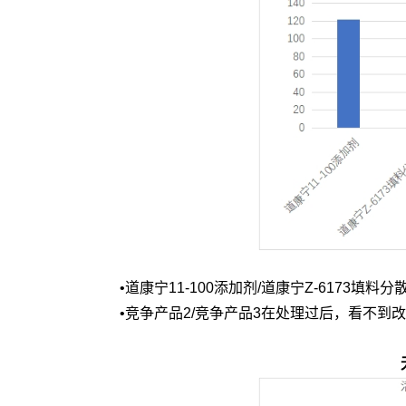
•道康宁1
1
-
100
添加剂
/道康宁Z
-6173
填料分
•竞争产品2
/
竞争产品
3在处理过后，看不到