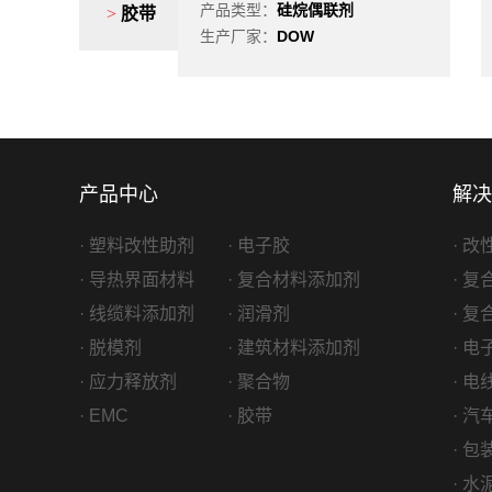
基硅烷
产品类型：
硅烷偶联剂
>
胶带
W
生产厂家：
DOW
产品中心
解决
· 塑料改性助剂
· 电子胶
· 
· 导热界面材料
· 复合材料添加剂
· 
· 线缆料添加剂
· 润滑剂
· 
· 脱模剂
· 建筑材料添加剂
· 
· 应力释放剂
· 聚合物
· 
· EMC
· 胶带
· 
· 
· 