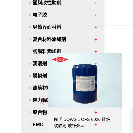
>
塑料改性助剂
•
与多种树脂和填料相容
>
电子胶
>
导热界面材料
>
复合材料添加剂
>
线缆料添加剂
>
润滑剂
>
脱模剂
>
建筑材料添加剂
>
应力释放剂
>
聚合物
氏硅烷偶联剂
陶氏 DOWSIL OFS-6020 硅烷
>
EMC
OFS-6011
偶联剂 玻纤处理