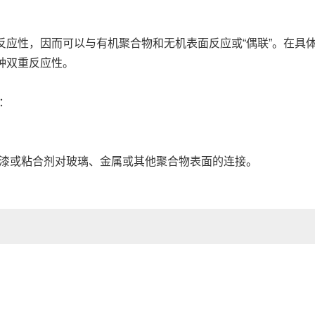
和无机反应性，因而可以与有机聚合物和无
机表面反应或
“偶联”。在具
种双重反应性。
：
漆或粘合剂对玻璃、金属或
其他聚合物表面的连接。