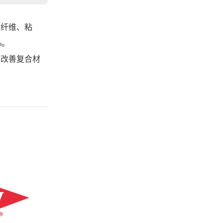
璃纤维、粘
%。
以改善复合材