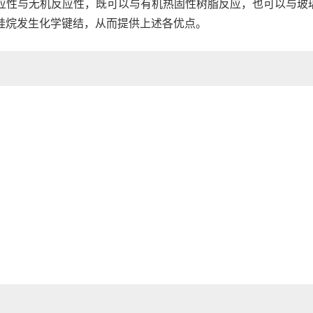
有机反应性与无机反应性，既可以与有机热
固性树脂反应，也可以与玻
硅烷发生化学键结，从而提供上述各优点。