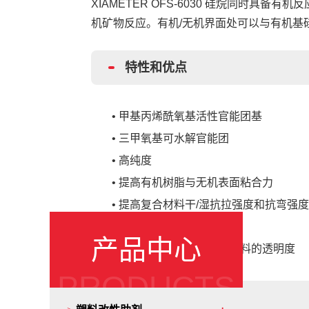
XIAMETER OFS-6030 硅烷同时具备
机矿物反应。有机
/无机界面处可以
与有机基
特性和优点
•
甲基丙烯酰氧基活性官能团基
•
三甲氧基可水解官能团
•
高纯度
•
提高有机树脂与无机表面粘合力
•
提高复合材料干
/湿抗拉强度和抗弯强度
•
改善化学粘结性
产品中心
•
提高聚酯玻璃纤维复合材料的透明度
PRODUCTS
应用