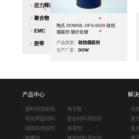
>
应力释放剂
>
聚合物
氏硅烷偶联剂
陶氏 DOWSIL OFS-6020 硅烷
>
EMC
OFS-6011
偶联剂 玻纤处理
基硅烷
产品类型：
硅烷偶联剂
>
胶带
W
生产厂家：
DOW
产品中心
解决
· 塑料改性助剂
· 电子胶
· 
· 导热界面材料
· 复合材料添加剂
· 
· 线缆料添加剂
· 润滑剂
· 
· 脱模剂
· 建筑材料添加剂
· 