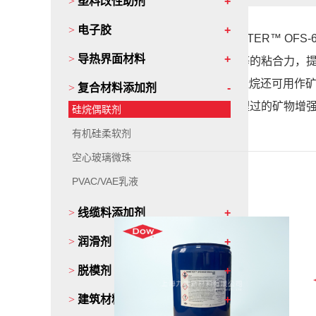
>
塑料改性助剂
>
电子胶
•
作为一种偶联剂，
XIAMETER™ OF
>
导热界面材料
土、石英、其他硅土材料等的粘合力，
•
XIAMETER OFS-6030 硅烷还
>
复合材料添加剂
料的特性，就像用硅烷处理过的矿物增
硅烷偶联剂
有机硅柔软剂
空心玻璃微珠
PVAC/VAE乳液
>
线缆料添加剂
>
润滑剂
>
脱模剂
>
建筑材料添加剂