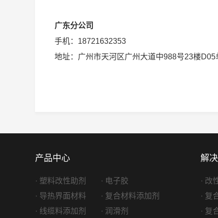
广东分公司
手机：18721632353
地址：广州市天河区广州大道中988号23楼D05
产品中心
解决
· 塑料改性助剂
· 电子胶
· 
· 导热界面材料
· 复合材料添加剂
· 
· 线缆料添加剂
· 润滑剂
· 